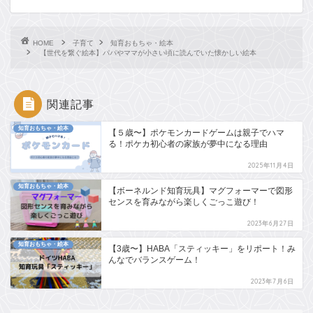
HOME
子育て
知育おもちゃ・絵本
【世代を繋ぐ絵本】パパやママが小さい頃に読んでいた懐かしい絵本
関連記事
知育おもちゃ・絵本
【５歳〜】ポケモンカードゲームは親子でハマ
る！ポケカ初心者の家族が夢中になる理由
2025年11月4日
知育おもちゃ・絵本
【ボーネルンド知育玩具】マグフォーマーで図形
センスを育みながら楽しくごっこ遊び！
2023年6月27日
知育おもちゃ・絵本
【3歳〜】HABA「スティッキー」をリポート！み
んなでバランスゲーム！
2023年7月6日