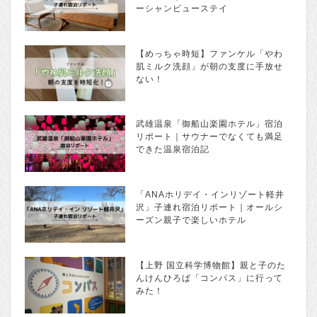
ーシャンビューステイ
【めっちゃ時短】ファンケル「やわ
肌ミルク洗顔」が朝の支度に手放せ
ない！
武雄温泉「御船山楽園ホテル」宿泊
リポート｜サウナーでなくても満足
できた温泉宿泊記
「ANAホリデイ・インリゾート軽井
沢」子連れ宿泊リポート｜オールシ
ーズン親子で楽しいホテル
【上野 国立科学博物館】親と子のた
んけんひろば「コンパス」に行って
みた！