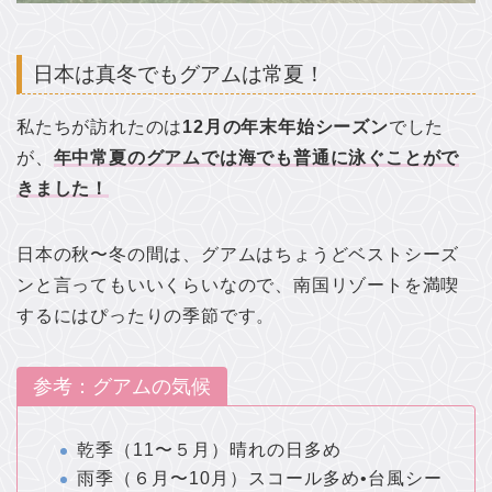
日本は真冬でもグアムは常夏！
私たちが訪れたのは
12月の年末年始シーズン
でした
が、
年中常夏のグアムでは海でも普通に泳ぐことがで
きました！
日本の秋〜冬の間は、グアムはちょうどベストシーズ
ンと言ってもいいくらいなので、南国リゾートを満喫
するにはぴったりの季節です。
参考：グアムの気候
乾季（11〜５月）晴れの日多め
雨季（６月〜10月）スコール多め•台風シー