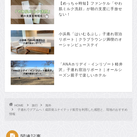
【めっちゃ時短】ファンケル「やわ
肌ミルク洗顔」が朝の支度に手放せ
ない！
小浜島「はいむるぶし」子連れ宿泊
リポート｜クラブラウンジ満喫のオ
ーシャンビューステイ
「ANAホリデイ・インリゾート軽井
沢」子連れ宿泊リポート｜オールシ
ーズン親子で楽しいホテル
HOME
旅行
海外
子連れでグアムへ！成田発ユナイテッド航空を利用した感想と、現地のおすすめ
情報
関連記事