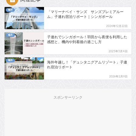
海外
「マリーナベイ・サンズ サンズプレミアルー
ム」子連れ宿泊リポート｜シンガポール
2024年12月22日
海外
子連れでシンガポール！羽田から夜便を利用した
感想と、機内や到着後の過ごし方
2025年3月4日
海外
海外年越し！「デュシタニグアムリゾート」子連
れ宿泊リポート
2026年2月9日
スポンサーリンク