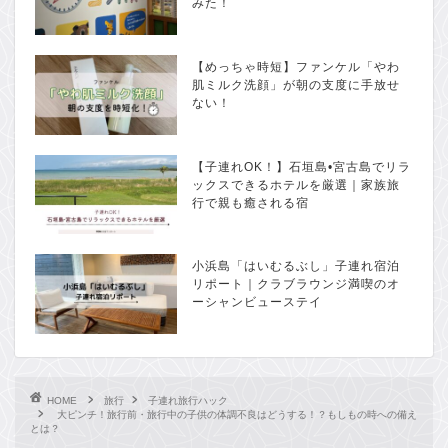
みた！
【めっちゃ時短】ファンケル「やわ
肌ミルク洗顔」が朝の支度に手放せ
ない！
【子連れOK！】石垣島•宮古島でリラ
ックスできるホテルを厳選｜家族旅
行で親も癒される宿
小浜島「はいむるぶし」子連れ宿泊
リポート｜クラブラウンジ満喫のオ
ーシャンビューステイ
HOME
旅行
子連れ旅行ハック
大ピンチ！旅行前・旅行中の子供の体調不良はどうする！？もしもの時への備え
とは？